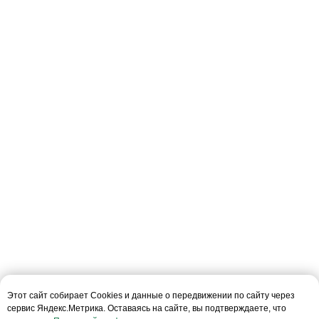
г. Москва, ул. Бутлерова 17
Бизнес центр «NEO GEO»
ст. м. Калужская
Смотреть на карте
Пн-пт 10—19
+7 (495)477-52-57
Звонок бесплатный
info@conomica.ru
ООО «Кономика»
117342, г. Москва, ул. Бутлерова 17, этаж 2,
Этот сайт собирает Cookies и данные о передвижении по сайту через
ком. 27
сервис Яндекс.Метрика. Оставаясь на сайте, вы подтверждаете, что
ИНН: 9728069364