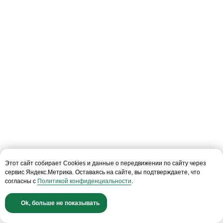
Бизнес центр «NEO GEO»
ст. м. Калужская
Смотреть на карте
Пн-пт 10—19
+7 (495)477-52-57
Звонок бесплатный
info@conomica.ru
ООО «Кономика»
Этот сайт собирает Cookies и данные о передвижении по сайту через
117342, г. Москва, ул. Бутлерова 17, этаж 2,
сервис Яндекс.Метрика. Оставаясь на сайте, вы подтверждаете, что
ком. 27
согласны с
Политикой конфиденциальности
.
ИНН: 9728069364
КПП: 772801001
Ok, больше не показывать
ОГРН: 1227700435930