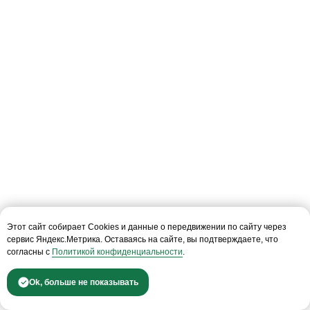
Бизнес центр «NEO GEO»
ст. м. Калужская
Смотреть на карте
Пн-пт 10—19
+7 (495)477-52-57
Звонок бесплатный
info@conomica.ru
ООО «Кономика»
Этот сайт собирает Cookies и данные о передвижении по сайту через
117342, г. Москва, ул. Бутлерова 17, этаж 2,
сервис Яндекс.Метрика. Оставаясь на сайте, вы подтверждаете, что
ком. 27
согласны с
Политикой конфиденциальности
.
ИНН: 9728069364
КПП: 772801001
Ok, больше не показывать
ОГРН: 1227700435930