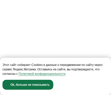
Звонок бесплатный
info@conomica.ru
ООО «Кономика»
117342, г. Москва, ул. Бутлерова 17, этаж 2,
ком. 27
ИНН: 9728069364
КПП: 772801001
ОГРН: 1227700435930
Этот сайт собирает Cookies и данные о передвижении по сайту через
сервис Яндекс.Метрика. Оставаясь на сайте, вы подтверждаете, что
О компании
Обучающие видео
согласны с
Политикой конфиденциальности
.
Команда
Новости и публикации
Компании Группы
Отзывы от клиентов
Ok, больше не показывать
Rescore
Лицензия ЦБ РФ
FAQ