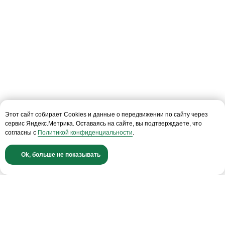
info@conomica.ru
ООО «Кономика»
117342, г. Москва, ул. Бутлерова 17, этаж 2,
ком. 27
ИНН: 9728069364
КПП: 772801001
ОГРН: 1227700435930
Этот сайт собирает Cookies и данные о передвижении по сайту через
сервис Яндекс.Метрика. Оставаясь на сайте, вы подтверждаете, что
согласны с
Политикой конфиденциальности
.
О компании
Обучающие видео
Команда
Новости и публикации
Ok, больше не показывать
Компании Группы
Отзывы от клиентов
Rescore
Лицензия ЦБ РФ
FAQ