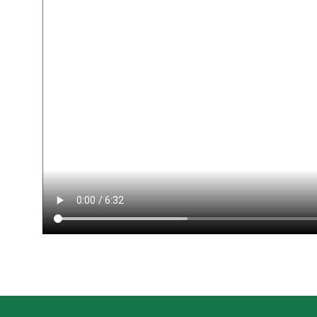
Свяжитесь с нами
У вас возникли вопросы? Отлично!
Свяжитесь с нами и мы предложим
лучшее решение
г. Москва, ул. Бутлерова 17
Бизнес центр «NEO GEO»
ст. м. Калужская
Смотреть на карте
Пн-пт 10—19
+7 (495)477-52-57
Звонок бесплатный