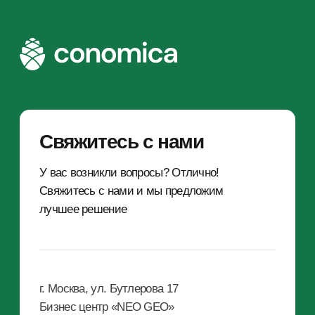
info@conomica.ru
ООО «Кономика»
117342, г. Москва, ул. Бутлерова 17, этаж 2,
ком. 27
ИНН: 9728069364
КПП: 772801001
ОГРН: 1227700435930
О компании
Обучающие видео
Команда
Новости и публикации
Компании Группы
Отзывы от клиентов
Rescore
Лицензия ЦБ РФ
FAQ