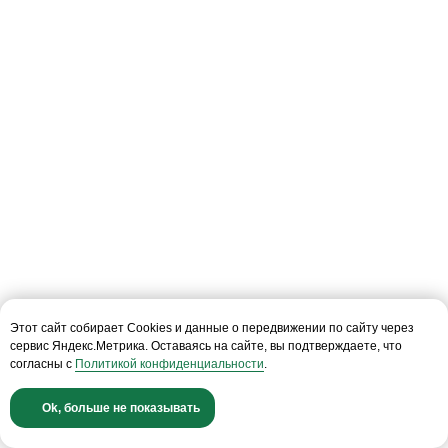
Бизнес центр «NEO GEO»
ст. м. Калужская
Смотреть на карте
Пн-пт 10—19
+7 (495)477-52-57
Звонок бесплатный
info@conomica.ru
ООО «Кономика»
Этот сайт собирает Cookies и данные о передвижении по сайту через
117342, г. Москва, ул. Бутлерова 17, этаж 2,
сервис Яндекс.Метрика. Оставаясь на сайте, вы подтверждаете, что
ком. 27
согласны с
Политикой конфиденциальности
.
ИНН: 9728069364
КПП: 772801001
Ok, больше не показывать
ОГРН: 1227700435930