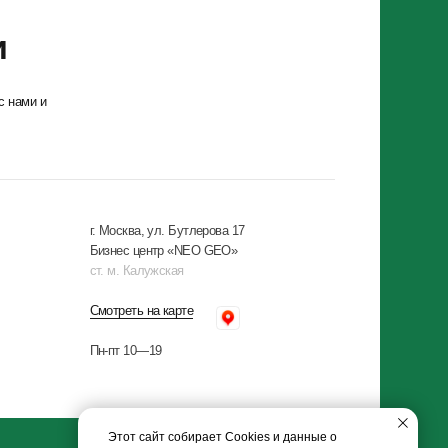
Москва, ул. Бутлерова 17
знес центр «NEO GEO»
 м. Калужская
отреть на карте
-пт 10—19
лов Cookies и других пользовательских
Этот сайт собирает Cookies и данные о