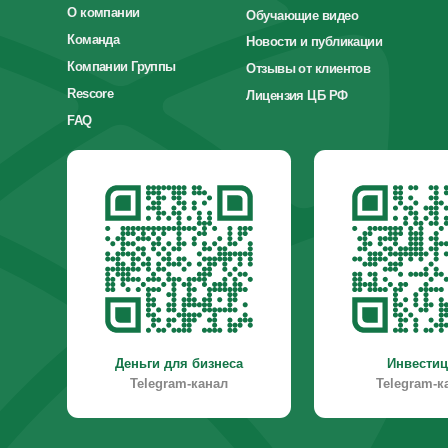
Деньги для бизнеса
Инвестиции
Telegram-канал
Telegram-канал
ООО «Кономика»
117342, г. Москва, ул. Бутлерова 17, этаж 2, ком. 27
ИНН: 9728069364
КПП: 772801001
ОГРН: 1227700435930