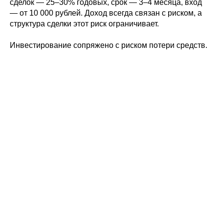
сделок — 25–30% годовых, срок — 3–4 месяца, вход
— от 10 000 рублей. Доход всегда связан с риском, а
Свяжитесь с нами
структура сделки этот риск ограничивает.
У вас возникли вопросы? Отлично!
Инвестирование сопряжено с риском потери средств.
Свяжитесь с нами и мы предложим
лучшее решение
г. Москва, ул. Бутлерова 17
Бизнес центр «NEO GEO»
ст. м. Калужская
Смотреть на карте
Пн-пт 10—19
+7 (495)477-52-57
Звонок бесплатный
info@conomica.ru