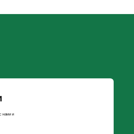
Москва, ул. Бутлерова 17
знес центр «NEO GEO»
 м. Калужская
отреть на карте
-пт 10—19
лов Cookies и других пользовательских