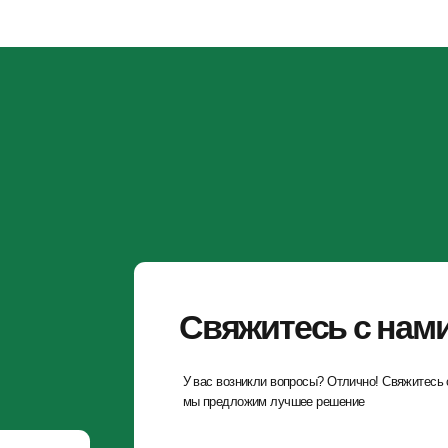
Свяжитесь с нами
У вас возникли вопросы? Отлично! Свяжитесь с нами и
мы предложим лучшее решение
+7 (495)477-52-57
г. 
Би
ст.
Звонок бесплатный
См
Пн
info@conomica.ru
Продолжая использовать сайт, вы даете согласие на обработку фай